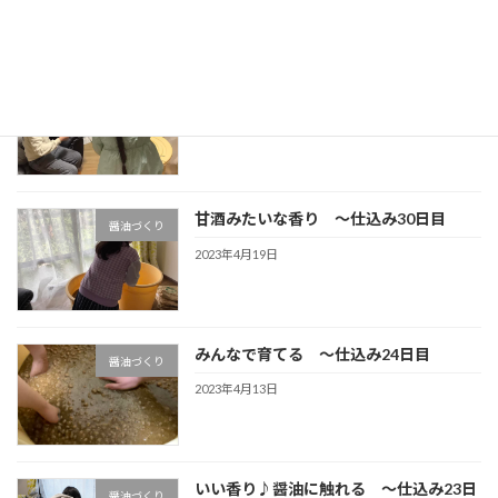
ジ
送
り
うんまぁぁぁぁ～い！～仕込み333日目
醤油づくり
2024年2月15日
甘酒みたいな香り ～仕込み30日目
醤油づくり
2023年4月19日
みんなで育てる ～仕込み24日目
醤油づくり
2023年4月13日
いい香り♪醤油に触れる ～仕込み23日
醤油づくり